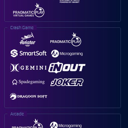
Crash Game
Arcade