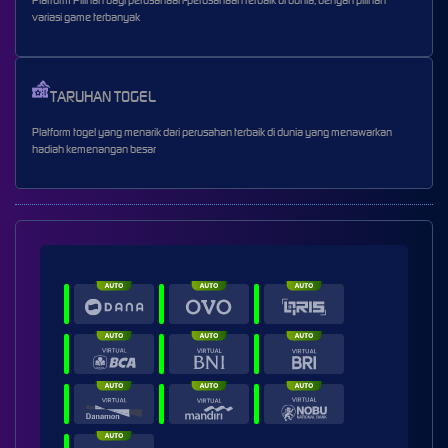
Platform Pilihan bagi perusahaan-perusahaan terbaik di dunia, dengan pilihan
variasi game terbanyak
TARUHAN TOGEL
Platform togel yang menarik dari perusahan terbaik di dunia yang menawarkan
hadiah kemenangan besar