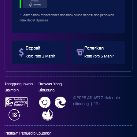
* Selama bank maintenance dan bank offline deposit dan penarikan
tidak dapat diproses
Deposit
Penarikan
Rata-rata 3 Menit
Rata-rata 5 Menit
Tanggung Jawab
Browser Yang
Bermain
Didukung
©2026 ATLAS77. Hak cipta
dilindungi | 18+
Platform Penyedia Layanan