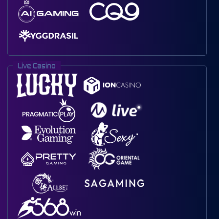
Live Casino