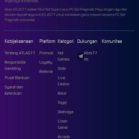
terpercaya di Indonesia.
Moto ATLAS77 adalah Situs Slot Super Gacor PG Slot Pragmatic Play! Jangan ragu dan
lakukan deposit segera di ATLAS77 untuk merasakan gacor maxwin bersama PG Slot
Pragmatic Indonesia!
Kebijaksanaan
Platform
Kategori
Dukungan
Komunitas
Tentang ATLAS77
Promosi
Hot
Atlas77
Games
ofc
Responsible
Loyalty
Gambling
Slots
Referral
Pusat Bantuan
Live
Casino
Syarat dan
Ketentuan
Race
Togel
Olahraga
Crash
Game
Arcade