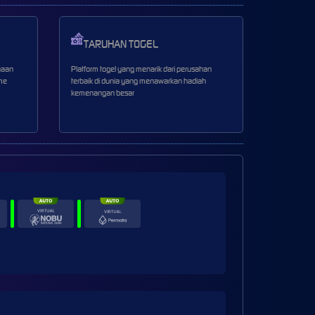
TARUHAN TOGEL
haan
Platform togel yang menarik dari perusahan
ame
terbaik di dunia yang menawarkan hadiah
kemenangan besar