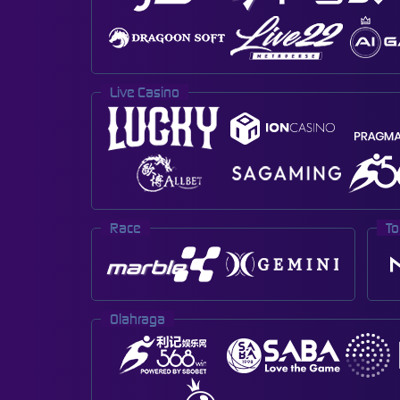
Live Casino
Race
To
Olahraga