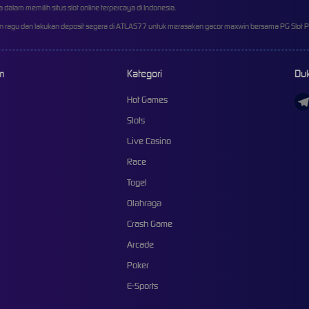
alam memilih situs slot online terpercaya di Indonesia.
an ragu dan lakukan deposit segera di ATLAS77 untuk merasakan gacor maxwin bersama PG Slot P
m
Kategori
Du
Hot Games
Slots
Live Casino
Race
Togel
Olahraga
Crash Game
Arcade
Poker
E-Sports