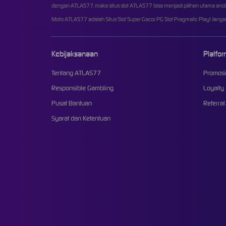
dengan ATLAS77, maka situs slot ATLAS77 bisa menjadi pilihan utama anda d
Moto ATLAS77 adalah Situs Slot Super Gacor PG Slot Pragmatic Play! Jang
Kebijaksanaan
Platfor
Tentang ATLAS77
Promosi
Responsible Gambling
Loyalty
Pusat Bantuan
Referral
Syarat dan Ketentuan