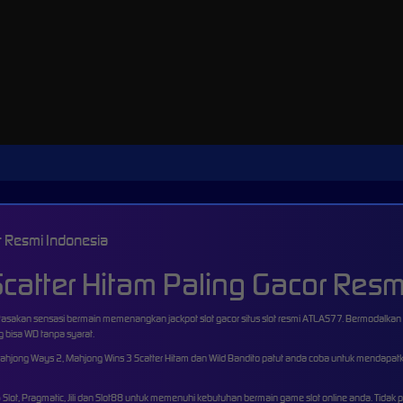
r Resmi Indonesia
Scatter Hitam Paling Gacor Resm
. Rasakan sensasi bermain memenangkan jackpot slot gacor situs slot resmi ATLAS77. Bermodalkan
 bisa WD tanpa syarat.
Mahjong Ways 2, Mahjong Wins 3 Scatter Hitam dan Wild Bandito patut anda coba untuk mendapat
 PG Slot, Pragmatic, Jili dan Slot88 untuk memenuhi kebutuhan bermain game slot online anda. Tida