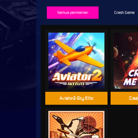
Semua permainan
Crash Game
Aviator2-Sky Elite
Cras