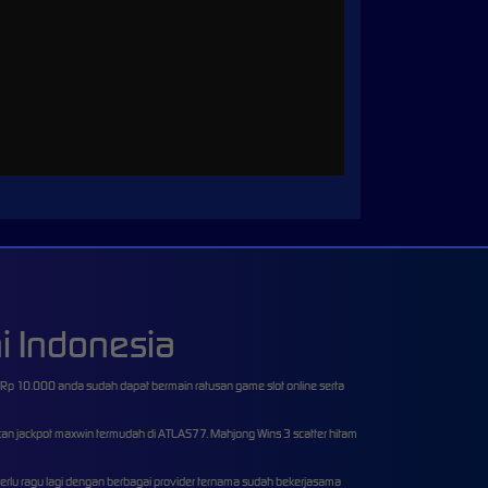
i Indonesia
 Rp 10.000 anda sudah dapat bermain ratusan game slot online serta
kan jackpot maxwin termudah di ATLAS77. Mahjong Wins 3 scatter hitam
k perlu ragu lagi dengan berbagai provider ternama sudah bekerjasama