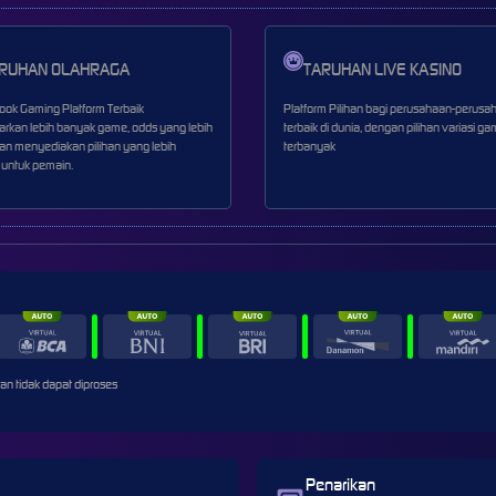
RUHAN OLAHRAGA
TARUHAN LIVE KASINO
ook Gaming Platform Terbaik
Platform Pilihan bagi perusahaan-perusa
kan lebih banyak game, odds yang lebih
terbaik di dunia, dengan pilihan variasi g
 dan menyediakan pilihan yang lebih
terbanyak
untuk pemain.
an tidak dapat diproses
Penarikan