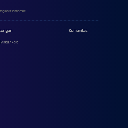
ragmatic Indonesia!
kungan
Komunitas
Atlas77ofc