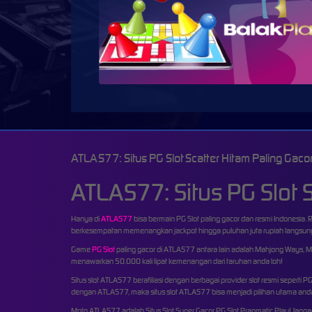
ATLAS77: Situs PG Slot Scatter Hitam Paling Gaco
ATLAS77: Situs PG Slot 
Hanya di
ATLAS77
bisa bermain PG Slot paling gacor dan resmi Indonesia
berkesempatan memenangkan jackpot hingga puluhan juta rupiah langsung
Game
PG Slot
paling gacor di ATLAS77 antara lain adalah Mahjong Ways, 
menawarkan 50.000 kali lipat kemenangan dari taruhan anda loh!
Situs slot ATLAS77 berafiliasi dengan berbagai provider slot resmi seperti
dengan ATLAS77, maka situs slot ATLAS77 bisa menjadi pilihan utama anda d
Moto ATLAS77 adalah Situs Slot Super Gacor PG Slot Pragmatic Play! Jang