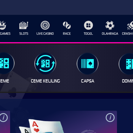
 GAMES
SLOTS
LIVE CASINO
RACE
TOGEL
OLAHRAGA
CRASH
CEME
CEME KELILING
CAPSA
DOMI
i
i