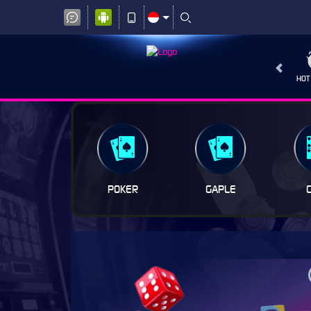
HOT
POKER
GAPLE