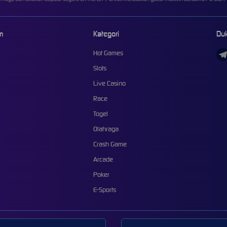
m
Kategori
Du
Hot Games
Slots
Live Casino
Race
Togel
Olahraga
Crash Game
Arcade
Poker
E-Sports