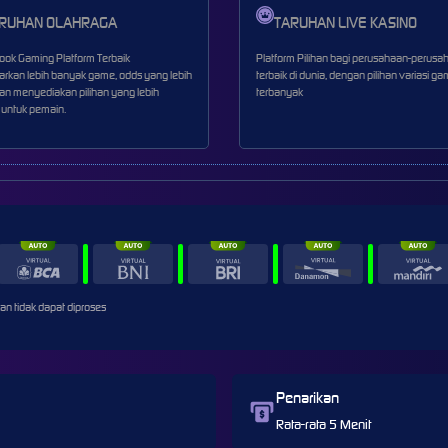
RUHAN OLAHRAGA
TARUHAN LIVE KASINO
ook Gaming Platform Terbaik
Platform Pilihan bagi perusahaan-perusa
kan lebih banyak game, odds yang lebih
terbaik di dunia, dengan pilihan variasi g
 dan menyediakan pilihan yang lebih
terbanyak
untuk pemain.
an tidak dapat diproses
Penarikan
Rata-rata 5 Menit