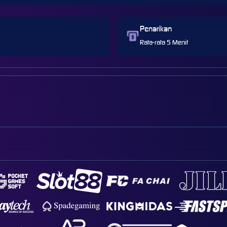
Penarikan
Rata-rata 5 Menit