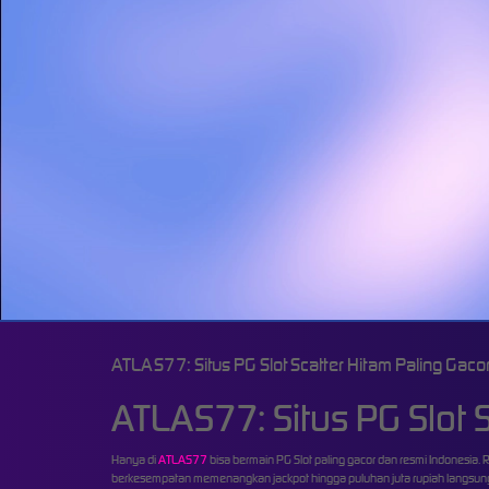
ne****z
IDR
4,955,000.00
Yakuza Honor
ne****z
IDR
4,676,100.00
Yakuza Honor
ne****z
IDR
3,900,000.00
Yakuza Honor
andri****f
IDR
2,587,600.00
Gates of Olympus 1000
k****2
IDR
670,720.00
Mahjong Wins 2
ATLAS77: Situs PG Slot Scatter Hitam Paling Gaco
ATLAS77: Situs PG Slot 
Hanya di
ATLAS77
bisa bermain PG Slot paling gacor dan resmi Indonesia
berkesempatan memenangkan jackpot hingga puluhan juta rupiah langsung