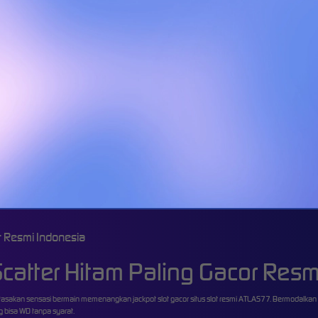
r Resmi Indonesia
Scatter Hitam Paling Gacor Resm
. Rasakan sensasi bermain memenangkan jackpot slot gacor situs slot resmi ATLAS77. Bermodalkan
 bisa WD tanpa syarat.