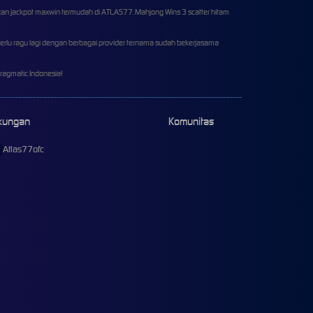
kan jackpot maxwin termudah di ATLAS77. Mahjong Wins 3 scatter hitam
k perlu ragu lagi dengan berbagai provider ternama sudah bekerjasama
ragmatic Indonesia!
kungan
Komunitas
Atlas77ofc