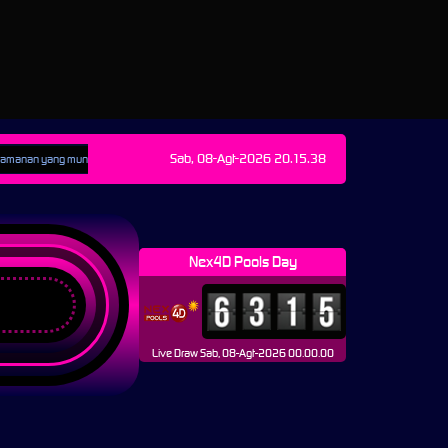
Sab, 08-Agt-2026 20.15.38
ang mungkin ditimbulkan.
Pemeliharaan Terjadwal: MarbleX pada 31-Jul-2026 dari 00.00.00 
Nex4D Pools Day
Live Draw Sab, 08-Agt-2026 00.00.00