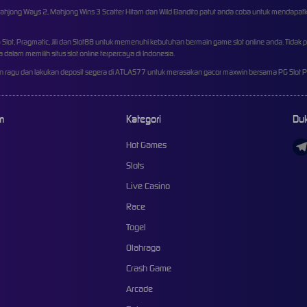
Mahjong Ways 2, Mahjong Wins 3 Scatter Hitam dan Wild Bandito patut anda coba untuk mendapat
 PG Slot, Pragmatic, Jili dan Slot88 untuk memenuhi kebutuhan bermain game slot online anda. Tida
alam memilih situs slot online terpercaya di Indonesia.
an ragu dan lakukan deposit segera di ATLAS77 untuk merasakan gacor maxwin bersama PG Slot P
m
Kategori
Du
Hot Games
Slots
Live Casino
Race
Togel
Olahraga
Crash Game
Arcade