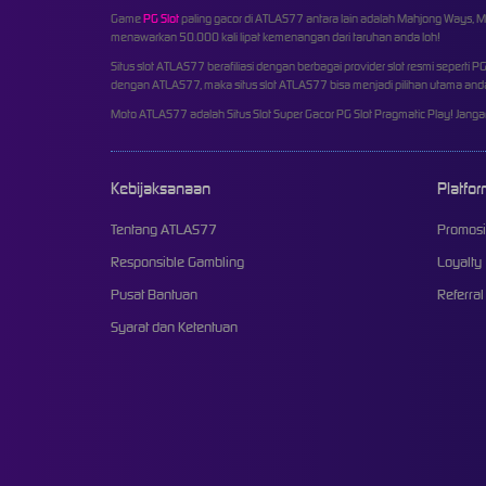
Game
PG Slot
paling gacor di ATLAS77 antara lain adalah Mahjong Ways, 
menawarkan 50.000 kali lipat kemenangan dari taruhan anda loh!
Situs slot ATLAS77 berafiliasi dengan berbagai provider slot resmi seperti
dengan ATLAS77, maka situs slot ATLAS77 bisa menjadi pilihan utama anda d
Moto ATLAS77 adalah Situs Slot Super Gacor PG Slot Pragmatic Play! Jang
Kebijaksanaan
Platfor
Tentang ATLAS77
Promosi
Responsible Gambling
Loyalty
Pusat Bantuan
Referral
Syarat dan Ketentuan